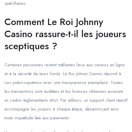
spécifiques.
Comment Le Roi Johnny
Casino rassure-t-il les joueurs
sceptiques ?
Certaines personnes restent méfiantes face aux casinos en ligne
et à la sécurité de leurs fonds. Le Roi Johnny Casino répond à
ces préoccupations avec une transparence exemplaire. Toutes
les transactions sont auditées et les licences obtenues assurent
un cadre réglementaire strict. Par ailleurs, un support client réactif
accompagne les joueurs à chaque étape, désamorçant ainsi
toute inquiétude liée aux paiements.