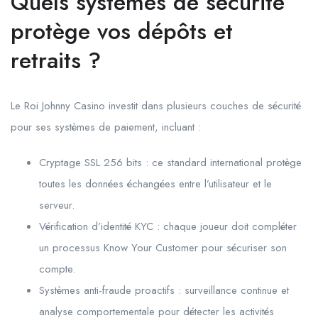
Quels systèmes de sécurité
protège vos dépôts et
retraits ?
Le Roi Johnny Casino investit dans plusieurs couches de sécurité
pour ses systèmes de paiement, incluant :
Cryptage SSL 256 bits : ce standard international protège
toutes les données échangées entre l’utilisateur et le
serveur.
Vérification d’identité KYC : chaque joueur doit compléter
un processus Know Your Customer pour sécuriser son
compte.
Systèmes anti-fraude proactifs : surveillance continue et
analyse comportementale pour détecter les activités