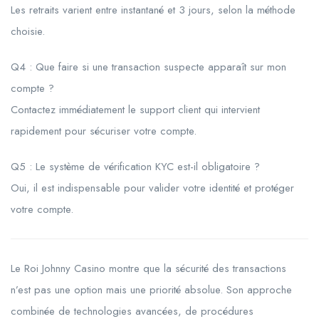
Les retraits varient entre instantané et 3 jours, selon la méthode
choisie.
Q4 : Que faire si une transaction suspecte apparaît sur mon
compte ?
Contactez immédiatement le support client qui intervient
rapidement pour sécuriser votre compte.
Q5 : Le système de vérification KYC est-il obligatoire ?
Oui, il est indispensable pour valider votre identité et protéger
votre compte.
Le Roi Johnny Casino montre que la sécurité des transactions
n’est pas une option mais une priorité absolue. Son approche
combinée de technologies avancées, de procédures