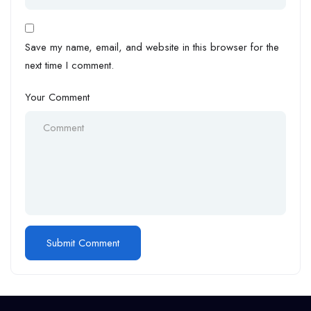
Save my name, email, and website in this browser for the
next time I comment.
Your Comment