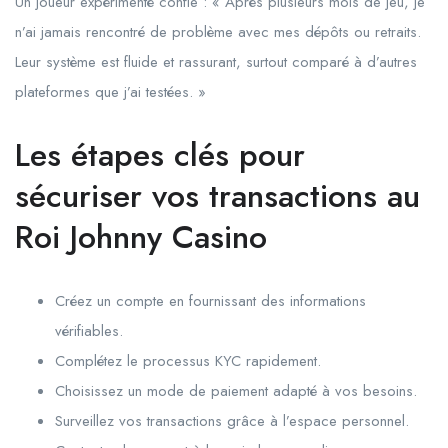
Un joueur expérimenté confie : « Après plusieurs mois de jeu, je
n’ai jamais rencontré de problème avec mes dépôts ou retraits.
Leur système est fluide et rassurant, surtout comparé à d’autres
plateformes que j’ai testées. »
Les étapes clés pour
sécuriser vos transactions au
Roi Johnny Casino
Créez un compte en fournissant des informations
vérifiables.
Complétez le processus KYC rapidement.
Choisissez un mode de paiement adapté à vos besoins.
Surveillez vos transactions grâce à l’espace personnel.