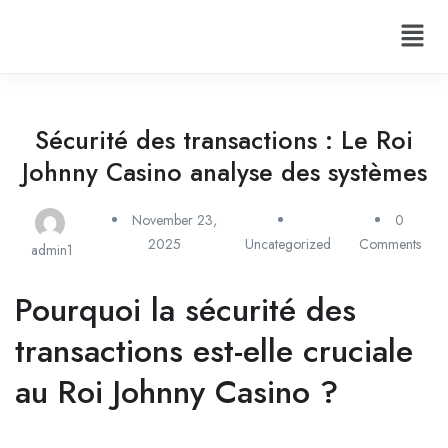
Sécurité des transactions : Le Roi
Johnny Casino analyse des systèmes
November 23,
0
2025
Uncategorized
Comments
admin1
Pourquoi la sécurité des
transactions est-elle cruciale
au Roi Johnny Casino ?