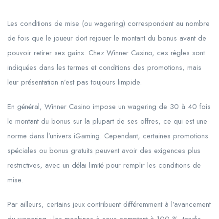
Les conditions de mise (ou wagering) correspondent au nombre
de fois que le joueur doit rejouer le montant du bonus avant de
pouvoir retirer ses gains. Chez Winner Casino, ces règles sont
indiquées dans les termes et conditions des promotions, mais
leur présentation n’est pas toujours limpide.
En général, Winner Casino impose un wagering de 30 à 40 fois
le montant du bonus sur la plupart de ses offres, ce qui est une
norme dans l’univers iGaming. Cependant, certaines promotions
spéciales ou bonus gratuits peuvent avoir des exigences plus
restrictives, avec un délai limité pour remplir les conditions de
mise.
Par ailleurs, certains jeux contribuent différemment à l’avancement