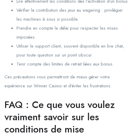
Lire attentivement les conditions dès l’activation d’un bonus.
Vérifier la contribution des jeux au wagering : privilégier
les machines à sous si possible.
Prendre en compte le délai pour respecter les mises
imposées.
Utiliser le support client, souvent disponible en live chat,
pour toute question sur un point obscur.
Tenir compte des limites de retrait liées aux bonus.
Ces précautions vous permettront de mieux gérer votre
expérience sur Winner Casino et d’éviter les frustrations.
FAQ : Ce que vous voulez
vraiment savoir sur les
conditions de mise