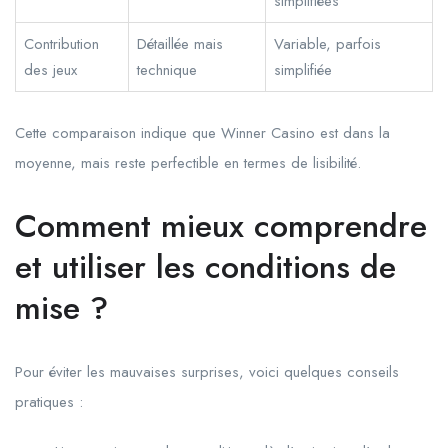
simplifiées
Contribution
Détaillée mais
Variable, parfois
des jeux
technique
simplifiée
Cette comparaison indique que Winner Casino est dans la
moyenne, mais reste perfectible en termes de lisibilité.
Comment mieux comprendre
et utiliser les conditions de
mise ?
Pour éviter les mauvaises surprises, voici quelques conseils
pratiques :