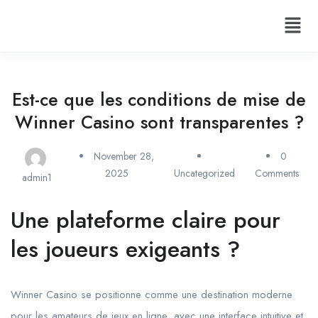
Est-ce que les conditions de mise de
Winner Casino sont transparentes ?
November 28,
0
2025
Uncategorized
Comments
admin1
Une plateforme claire pour
les joueurs exigeants ?
Winner Casino se positionne comme une destination moderne
pour les amateurs de jeux en ligne, avec une interface intuitive et