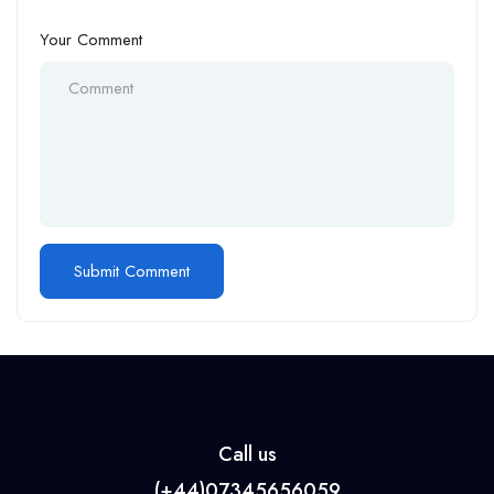
Your Comment
Call us
(+44)07345656059