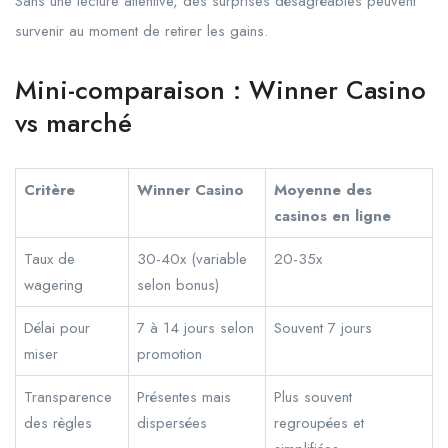
Sans une lecture attentive, des surprises désagréables peuvent
survenir au moment de retirer les gains.
Mini-comparaison : Winner Casino
vs marché
Critère
Winner Casino
Moyenne des
casinos en ligne
Taux de
30-40x (variable
20-35x
wagering
selon bonus)
Délai pour
7 à 14 jours selon
Souvent 7 jours
miser
promotion
Transparence
Présentes mais
Plus souvent
des règles
dispersées
regroupées et