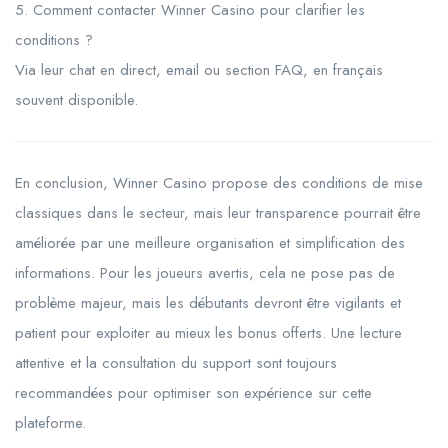
5. Comment contacter Winner Casino pour clarifier les
conditions ?
Via leur chat en direct, email ou section FAQ, en français
souvent disponible.
En conclusion, Winner Casino propose des conditions de mise
classiques dans le secteur, mais leur transparence pourrait être
améliorée par une meilleure organisation et simplification des
informations. Pour les joueurs avertis, cela ne pose pas de
problème majeur, mais les débutants devront être vigilants et
patient pour exploiter au mieux les bonus offerts. Une lecture
attentive et la consultation du support sont toujours
recommandées pour optimiser son expérience sur cette
plateforme.