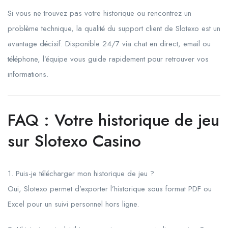
Si vous ne trouvez pas votre historique ou rencontrez un
problème technique, la qualité du support client de Slotexo est un
avantage décisif. Disponible 24/7 via chat en direct, email ou
téléphone, l’équipe vous guide rapidement pour retrouver vos
informations.
FAQ : Votre historique de jeu
sur Slotexo Casino
1. Puis-je télécharger mon historique de jeu ?
Oui, Slotexo permet d’exporter l’historique sous format PDF ou
Excel pour un suivi personnel hors ligne.