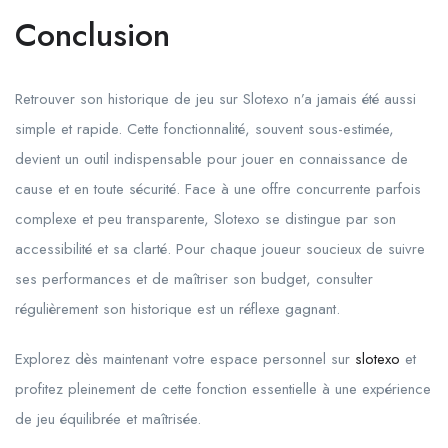
Conclusion
Retrouver son historique de jeu sur Slotexo n’a jamais été aussi
simple et rapide. Cette fonctionnalité, souvent sous-estimée,
devient un outil indispensable pour jouer en connaissance de
cause et en toute sécurité. Face à une offre concurrente parfois
complexe et peu transparente, Slotexo se distingue par son
accessibilité et sa clarté. Pour chaque joueur soucieux de suivre
ses performances et de maîtriser son budget, consulter
régulièrement son historique est un réflexe gagnant.
Explorez dès maintenant votre espace personnel sur
slotexo
et
profitez pleinement de cette fonction essentielle à une expérience
de jeu équilibrée et maîtrisée.