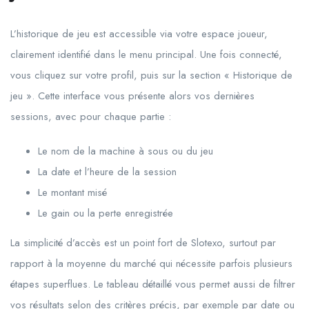
L’historique de jeu est accessible via votre espace joueur,
clairement identifié dans le menu principal. Une fois connecté,
vous cliquez sur votre profil, puis sur la section « Historique de
jeu ». Cette interface vous présente alors vos dernières
sessions, avec pour chaque partie :
Le nom de la machine à sous ou du jeu
La date et l’heure de la session
Le montant misé
Le gain ou la perte enregistrée
La simplicité d’accès est un point fort de Slotexo, surtout par
rapport à la moyenne du marché qui nécessite parfois plusieurs
étapes superflues. Le tableau détaillé vous permet aussi de filtrer
vos résultats selon des critères précis, par exemple par date ou