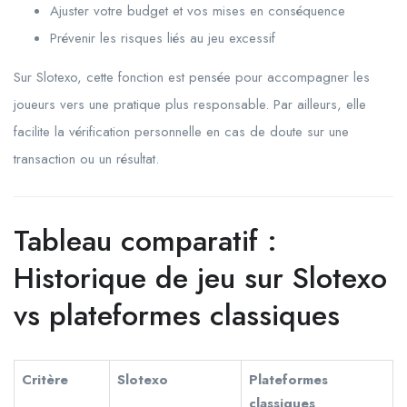
Ajuster votre budget et vos mises en conséquence
Prévenir les risques liés au jeu excessif
Sur Slotexo, cette fonction est pensée pour accompagner les
joueurs vers une pratique plus responsable. Par ailleurs, elle
facilite la vérification personnelle en cas de doute sur une
transaction ou un résultat.
Tableau comparatif :
Historique de jeu sur Slotexo
vs plateformes classiques
Critère
Slotexo
Plateformes
classiques