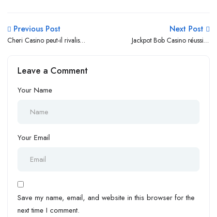
Previous Post
Next Post
Cheri Casino peut-il rivaliser
Jackpot Bob Casino réussit-il
avec les grands noms du
à protéger vos données
secteur iGaming ?
personnelles efficacement ?
Leave a Comment
Your Name
Your Email
Save my name, email, and website in this browser for the
next time I comment.