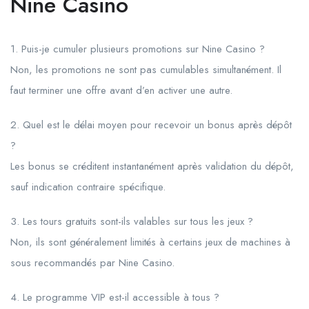
Nine Casino
1. Puis-je cumuler plusieurs promotions sur Nine Casino ?
Non, les promotions ne sont pas cumulables simultanément. Il
faut terminer une offre avant d’en activer une autre.
2. Quel est le délai moyen pour recevoir un bonus après dépôt
?
Les bonus se créditent instantanément après validation du dépôt,
sauf indication contraire spécifique.
3. Les tours gratuits sont-ils valables sur tous les jeux ?
Non, ils sont généralement limités à certains jeux de machines à
sous recommandés par Nine Casino.
4. Le programme VIP est-il accessible à tous ?