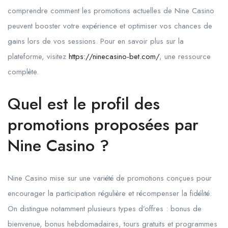
comprendre comment les promotions actuelles de Nine Casino
peuvent booster votre expérience et optimiser vos chances de
gains lors de vos sessions. Pour en savoir plus sur la
plateforme, visitez
https://ninecasino-bet.com/
, une ressource
complète.
Quel est le profil des
promotions proposées par
Nine Casino ?
Nine Casino mise sur une variété de promotions conçues pour
encourager la participation régulière et récompenser la fidélité.
On distingue notamment plusieurs types d’offres : bonus de
bienvenue, bonus hebdomadaires, tours gratuits et programmes