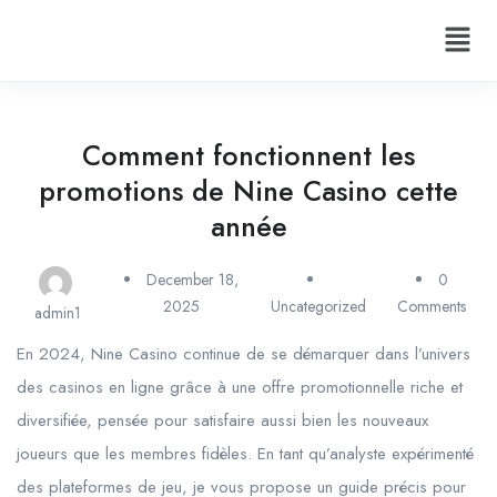
Comment fonctionnent les
promotions de Nine Casino cette
année
December 18,
0
2025
Uncategorized
Comments
admin1
En 2024, Nine Casino continue de se démarquer dans l’univers
des casinos en ligne grâce à une offre promotionnelle riche et
diversifiée, pensée pour satisfaire aussi bien les nouveaux
joueurs que les membres fidèles. En tant qu’analyste expérimenté
des plateformes de jeu, je vous propose un guide précis pour