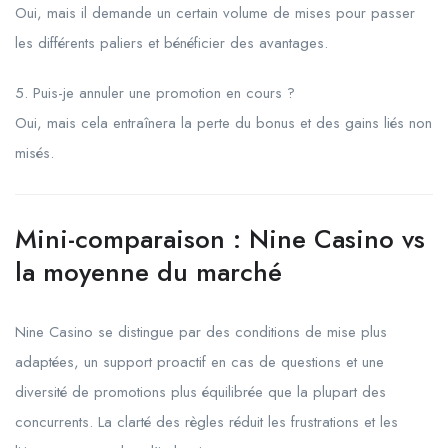
Oui, mais il demande un certain volume de mises pour passer
les différents paliers et bénéficier des avantages.
5. Puis-je annuler une promotion en cours ?
Oui, mais cela entraînera la perte du bonus et des gains liés non
misés.
Mini-comparaison : Nine Casino vs
la moyenne du marché
Nine Casino se distingue par des conditions de mise plus
adaptées, un support proactif en cas de questions et une
diversité de promotions plus équilibrée que la plupart des
concurrents. La clarté des règles réduit les frustrations et les