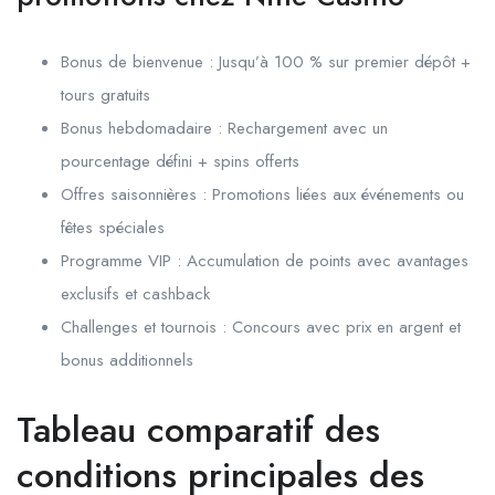
Bonus de bienvenue : Jusqu’à 100 % sur premier dépôt +
tours gratuits
Bonus hebdomadaire : Rechargement avec un
pourcentage défini + spins offerts
Offres saisonnières : Promotions liées aux événements ou
fêtes spéciales
Programme VIP : Accumulation de points avec avantages
exclusifs et cashback
Challenges et tournois : Concours avec prix en argent et
bonus additionnels
Tableau comparatif des
conditions principales des